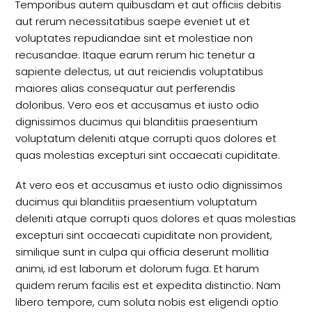
Temporibus autem quibusdam et aut officiis debitis
aut rerum necessitatibus saepe eveniet ut et
voluptates repudiandae sint et molestiae non
recusandae. Itaque earum rerum hic tenetur a
sapiente delectus, ut aut reiciendis voluptatibus
maiores alias consequatur aut perferendis
doloribus. Vero eos et accusamus et iusto odio
dignissimos ducimus qui blanditiis praesentium
voluptatum deleniti atque corrupti quos dolores et
quas molestias excepturi sint occaecati cupiditate.
At vero eos et accusamus et iusto odio dignissimos
ducimus qui blanditiis praesentium voluptatum
deleniti atque corrupti quos dolores et quas molestias
excepturi sint occaecati cupiditate non provident,
similique sunt in culpa qui officia deserunt mollitia
animi, id est laborum et dolorum fuga. Et harum
quidem rerum facilis est et expedita distinctio. Nam
libero tempore, cum soluta nobis est eligendi optio