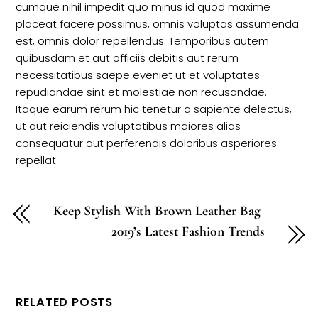
cumque nihil impedit quo minus id quod maxime
placeat facere possimus, omnis voluptas assumenda
est, omnis dolor repellendus. Temporibus autem
quibusdam et aut officiis debitis aut rerum
necessitatibus saepe eveniet ut et voluptates
repudiandae sint et molestiae non recusandae.
Itaque earum rerum hic tenetur a sapiente delectus,
ut aut reiciendis voluptatibus maiores alias
consequatur aut perferendis doloribus asperiores
repellat.
Keep Stylish With Brown Leather Bag
2019’s Latest Fashion Trends
RELATED POSTS