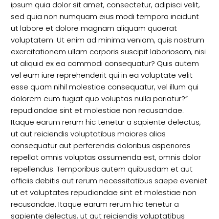
ipsum quia dolor sit amet, consectetur, adipisci velit,
sed quia non numquam eius modi tempora incidunt
ut labore et dolore magnam aliquam quaerat
voluptatem. Ut enim ad minima veniam, quis nostrum
exercitationem ullam corporis suscipit laboriosam, nisi
ut aliquid ex ea commodi consequatur? Quis autem
vel eum iure reprehenderit qui in ea voluptate velit
esse quam nihil molestiae consequatur, vel illum qui
dolorem eum fugiat quo voluptas nulla pariatur?”
repudiandae sint et molestiae non recusandae.
Itaque earum rerum hic tenetur a sapiente delectus,
ut aut reiciendis voluptatibus maiores alias
consequatur aut perferendis doloribus asperiores
repellat omnis voluptas assumenda est, omnis dolor
repellendus. Temporibus autem quibusdam et aut
officiis debitis aut rerum necessitatibus saepe eveniet
ut et voluptates repudiandae sint et molestiae non
recusandae. Itaque earum rerum hic tenetur a
sapiente delectus, ut aut reiciendis voluptatibus