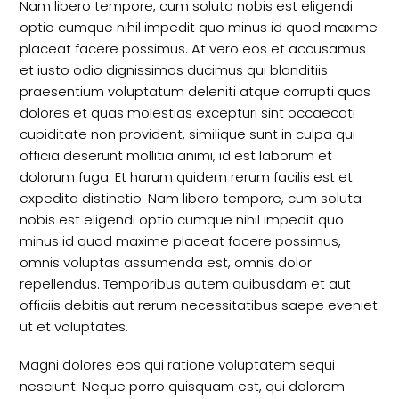
Nam libero tempore, cum soluta nobis est eligendi
optio cumque nihil impedit quo minus id quod maxime
placeat facere possimus. At vero eos et accusamus
et iusto odio dignissimos ducimus qui blanditiis
praesentium voluptatum deleniti atque corrupti quos
dolores et quas molestias excepturi sint occaecati
cupiditate non provident, similique sunt in culpa qui
officia deserunt mollitia animi, id est laborum et
dolorum fuga. Et harum quidem rerum facilis est et
expedita distinctio. Nam libero tempore, cum soluta
nobis est eligendi optio cumque nihil impedit quo
minus id quod maxime placeat facere possimus,
omnis voluptas assumenda est, omnis dolor
repellendus. Temporibus autem quibusdam et aut
officiis debitis aut rerum necessitatibus saepe eveniet
ut et voluptates.
Magni dolores eos qui ratione voluptatem sequi
nesciunt. Neque porro quisquam est, qui dolorem